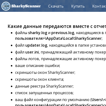
Скачать
Купить
Конта
SharkyScanner
Какие данные передаются вместе с отче
файлы
sharky.log
и
previous.log
, находящиеся в
пользователя>\AppData\Local\SharkyScanner
;
файл
updater.log
, находящийся в папке установ
файл
user.ini
, принадлежащий активному покер
файлы логов, принадлежащие активному покер
ваше описание ошибки;
скриншоты окон SharkyScanner;
скриншоты окон клиента;
данные реестра SharkyScanner;
список запущенных процессов;
ваш файл конфигурации по умолчанию (
Users\
пользователя>\AppData\Local\SharkyScanner\co